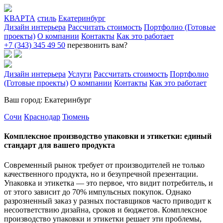
КВАРТА
стиль
Екатеринбург
Дизайн интерьера
Рассчитать стоимость
Портфолио (Готовые
проекты)
О компании
Контакты
Как это работает
+7 (343) 345 49 50
перезвонить вам?
Дизайн интерьера
Услуги
Рассчитать стоимость
Портфолио
(Готовые проекты)
О компании
Контакты
Как это работает
Ваш город: Екатеринбург
Сочи
Краснодар
Тюмень
Комплексное производство упаковки и этикетки: единый
стандарт для вашего продукта
Современный рынок требует от производителей не только
качественного продукта, но и безупречной презентации.
Упаковка и этикетка — это первое, что видит потребитель, и
от этого зависит до 70% импульсных покупок. Однако
разрозненный заказ у разных поставщиков часто приводит к
несоответствию дизайна, сроков и бюджетов. Комплексное
производство упаковки и этикетки решает эти проблемы,