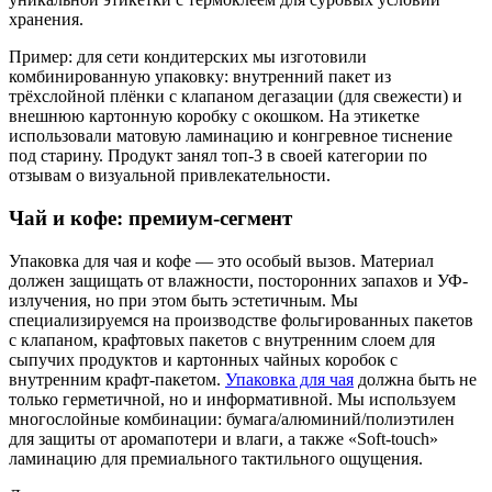
хранения.
Пример: для сети кондитерских мы изготовили
комбинированную упаковку: внутренний пакет из
трёхслойной плёнки с клапаном дегазации (для свежести) и
внешнюю картонную коробку с окошком. На этикетке
использовали матовую ламинацию и конгревное тиснение
под старину. Продукт занял топ-3 в своей категории по
отзывам о визуальной привлекательности.
Чай и кофе: премиум-сегмент
Упаковка для чая и кофе — это особый вызов. Материал
должен защищать от влажности, посторонних запахов и УФ-
излучения, но при этом быть эстетичным. Мы
специализируемся на производстве фольгированных пакетов
с клапаном, крафтовых пакетов с внутренним слоем для
сыпучих продуктов и картонных чайных коробок с
внутренним крафт-пакетом.
Упаковка для чая
должна быть не
только герметичной, но и информативной. Мы используем
многослойные комбинации: бумага/алюминий/полиэтилен
для защиты от аромапотери и влаги, а также «Soft-touch»
ламинацию для премиального тактильного ощущения.