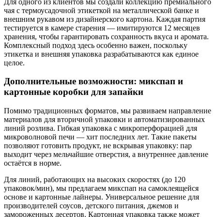
Для одного из клиентов мы создали коллекцию премиального
чая с термоусадочной этикеткой на металлической банке и
внешним рукавом из дизайнерского картона. Каждая партия
тестируется в камере старения — имитируются 12 месяцев
хранения, чтобы гарантировать сохранность вкуса и аромата.
Комплексный подход здесь особенно важен, поскольку
этикетка и внешняя упаковка разрабатываются как единое
целое.
Дополнительные возможности: микспап и
картонные коробки для запайки
Помимо традиционных форматов, мы развиваем направление
материалов для вторичной упаковки и автоматизированных
линий розлива. Гибкая упаковка с микроперфорацией для
микроволновой печи — хит последних лет. Такие пакеты
позволяют готовить продукт, не вскрывая упаковку: пар
выходит через мельчайшие отверстия, а внутреннее давление
остаётся в норме.
Для линий, работающих на высоких скоростях (до 120
упаковок/мин), мы предлагаем микспап на самоклеящейся
основе и картонные лайнеры. Универсальное решение для
производителей соусов, детского питания, джемов и
замороженных десертов. Картонная упаковка также может