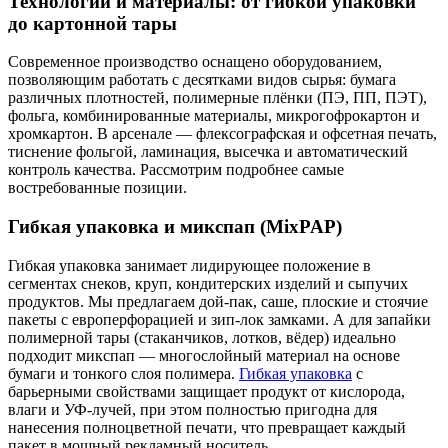
Технологии и материалы: от гибкой упаковки
до картонной тары
Современное производство оснащено оборудованием,
позволяющим работать с десятками видов сырья: бумага
различных плотностей, полимерные плёнки (ПЭ, ПП, ПЭТ),
фольга, комбинированные материалы, микрогофрокартон и
хромкартон. В арсенале — флексографская и офсетная печать,
тиснение фольгой, ламинация, высечка и автоматический
контроль качества. Рассмотрим подробнее самые
востребованные позиции.
Гибкая упаковка и микспап (MixPAP)
Гибкая упаковка занимает лидирующее положение в
сегментах снеков, круп, кондитерских изделий и сыпучих
продуктов. Мы предлагаем дой-пак, саше, плоские и стоячие
пакеты с европерфорацией и зип-лок замками. А для запайки
полимерной тары (стаканчиков, лотков, вёдер) идеально
подходит микспап — многослойный материал на основе
бумаги и тонкого слоя полимера.
Гибкая упаковка
с
барьерными свойствами защищает продукт от кислорода,
влаги и УФ-лучей, при этом полностью пригодна для
нанесения полноцветной печати, что превращает каждый
пакет в мощный рекламный носитель.